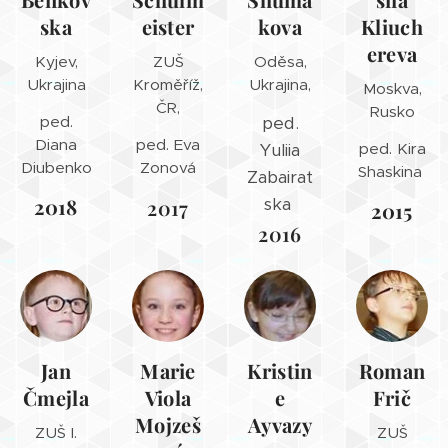
ska
eister
kova
Kliuch
ereva
Kyjev,
ZUŠ
Oděsa,
Ukrajina
Kroměříž,
Ukrajina,
Moskva,
ČR,
Rusko
ped.
ped.
Diana
ped. Eva
Yuliia
ped. Kira
Diubenko
Zonová
Shaskina
Zabairat
2018
ska
2017
2015
2016
Jan
Marie
Kristin
Roman
Čmejla
Viola
e
Frič
Mojzeš
Ayvazy
ZUŠ I.
ZUŠ