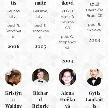
tis
naite
íková
SZUŠ
Havlíčkův
Kaunas,
Garliava,
ZUŠ B.
Brod, ČR
Litva
Litva
Martinů,
Havířov,
ped. B.
ped. R.
ped. S.
ČR
Skálová
Šerkšnyt
Trifonkov
e
a
ped. O.
2003
Štěpánko
2006
2005
vá
2004
Kristýn
Richar
Alena
Gytis
a
d
Hučko
Laukait
Waldov
Reipric
vá
is