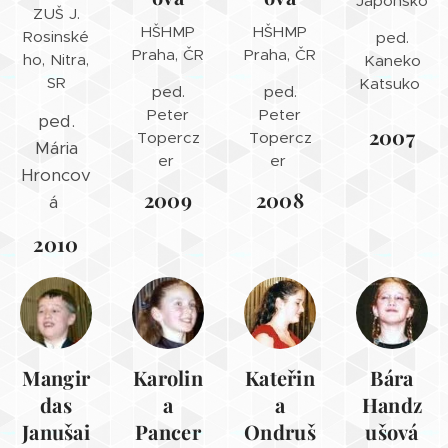
Japonsko
ZUŠ J.
HŠHMP
HŠHMP
Rosinské
ped.
Praha, ČR
Praha, ČR
ho, Nitra,
Kaneko
SR
Katsuko
ped.
ped.
Peter
Peter
ped.
2007
Topercz
Topercz
Mária
er
er
Hroncov
2009
2008
á
2010
Mangir
Karolin
Kateřin
Bára
das
a
a
Handz
Janušai
Pancer
Ondruš
ušová