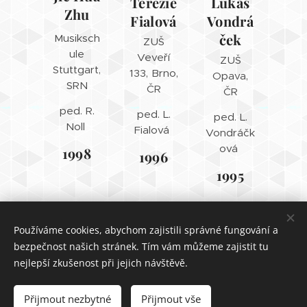
Terezie
Lukáš
Zhu
Fialová
Vondrá
ček
Musiksch
ZUŠ
ule
Veveří
ZUŠ
Stuttgart,
133, Brno,
Opava,
SRN
ČR
ČR
ped. R.
ped. L.
ped. L.
Noll
Fialová
Vondráčk
ová
1998
1996
1995
Používáme cookies, abychom zajistili správné fungování a
2024 Vladimír Halíček
bezpečnost našich stránek. Tím vám můžeme zajistit tu
Cookies
nejlepší zkušenost při jejich návštěvě.
Jazyky
Přijmout nezbytné
Přijmout vše
Čeština
English
Polski
中文（简体）
Deutsch
Italiano