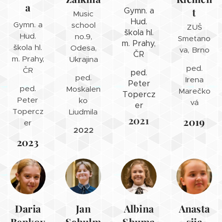
a
Gymn. a
t
Music
Hud.
Gymn. a
school
ZUŠ
škola hl.
Hud.
no.9,
Smetano
m. Prahy,
škola hl.
Odesa,
va, Brno
ČR
m. Prahy,
Ukrajina
ped.
ČR
ped.
ped.
Irena
Peter
ped.
Moskalen
Marečko
Topercz
Peter
ko
vá
er
Topercz
Liudmila
2021
2019
er
2022
2023
Daria
Jan
Albina
Anasta
Benkov
Schulm
Shuma
siia