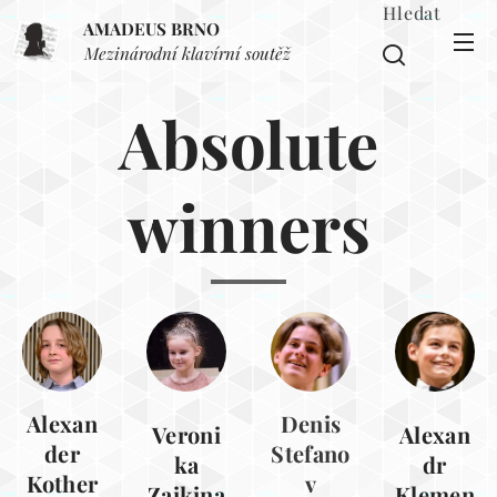
Hledat
AMADEUS BRNO
Mezinárodní klavírní soutěž
Absolute
winners
Alexan
Denis
Veroni
Alexan
der
Stefano
ka
dr
Kother
v
Zaikina
Klemen