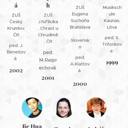
á
h
ZUŠ
Musiksch
Eugena
ule
ZUŠ
ZUŠ
Suchoňa
Kaunas,
Český
J.N.Filcíka
Bratislava
Litva
Krumlov,
, Chrast u
,
ČR
Chrudimě
ped. S.
Slovensk
, ČR
Trifonkov
ped. J.
o
a
Benešov
ped.
ped.
á
M.Reipr
1999
A.Klattov
echová
2002
á
2001
2000
Jie Hua