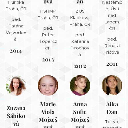
ová
an
Hurníka
Neštěmic
Praha, ČR
e, Ústí
HŠHMP
ZUŠ
nad
Praha, ČR
Klapkova,
ped.
Labem,
Praha, ČR
Taťána
ped.
ČR
Vejvodov
Peter
ped.
á
ped.
Topercz
Kateřina
Renata
er
Pirochov
2014
Fričová
á
2013
2011
2012
Marie
Anna
Aika
Zuzana
Viola
Sofie
Dan
Šábíko
Mojzeš
Mojzeš
Tokyo,
vá
ová
ová