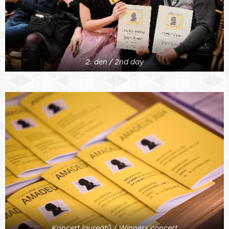
2. den / 2nd day
Koncert laureátů / Winners´ concert