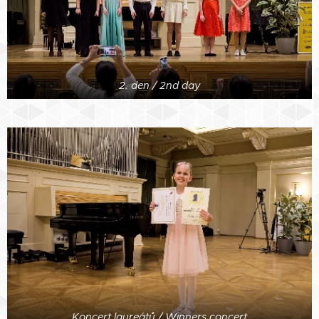
2. den / 2nd day
Koncert laureátů / Winners concert