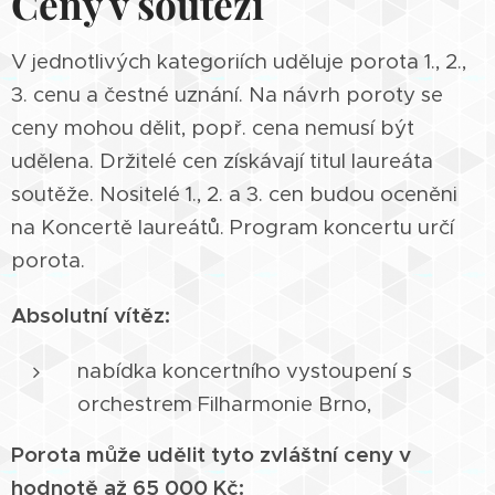
Ceny v soutěži
V jednotlivých kategoriích uděluje porota 1., 2.,
3. cenu a čestné uznání. Na návrh poroty se
ceny mohou dělit, popř. cena nemusí být
udělena. Držitelé cen získávají titul laureáta
soutěže. Nositelé 1., 2. a 3. cen budou oceněni
na Koncertě laureátů. Program koncertu určí
porota.
Absolutní vítěz:
nabídka koncertního vystoupení s
orchestrem Filharmonie Brno,
Porota může udělit tyto zvláštní ceny v
hodnotě až 65 000 Kč: