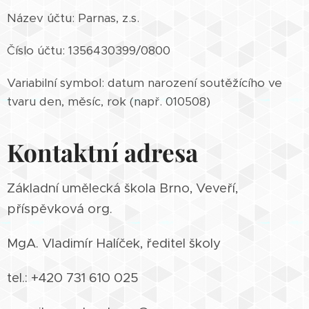
Název účtu: Parnas, z.s.
Číslo účtu: 1356430399/0800
Variabilní symbol: datum narození soutěžícího ve
tvaru den, měsíc, rok (např. 010508)
Kontaktní adresa
Základní umělecká škola Brno, Veveří,
příspěvková org.
MgA. Vladimír Halíček, ředitel školy
tel.: +420 731 610 025