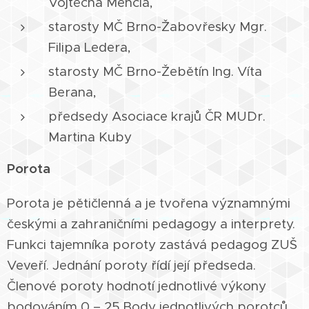
Vojtěcha Mencla,
starosty MČ Brno-Žabovřesky Mgr.
Filipa Ledera,
starosty MČ Brno-Žebětín Ing. Víta
Berana,
předsedy Asociace krajů ČR MUDr.
Martina Kuby
Porota
Porota je pětičlenná a je tvořena významnými
českými a zahraničními pedagogy a interprety.
Funkci tajemníka poroty zastává pedagog ZUŠ
Veveří. Jednání poroty řídí její předseda.
Členové poroty hodnotí jednotlivé výkony
bodováním 0 – 25.Body jednotlivých porotců