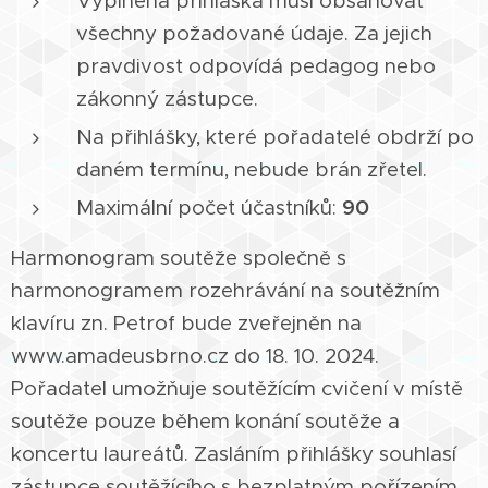
Vyplněná přihláška musí obsahovat
všechny požadované údaje. Za jejich
pravdivost odpovídá pedagog nebo
zákonný zástupce.
Na přihlášky, které pořadatelé obdrží po
daném termínu, nebude brán zřetel.
Maximální počet účastníků:
90
Harmonogram soutěže společně s
harmonogramem rozehrávání na soutěžním
klavíru zn. Petrof bude zveřejněn na
www.amadeusbrno.cz do 18. 10. 2024.
Pořadatel umožňuje soutěžícím cvičení v místě
soutěže pouze během konání soutěže a
koncertu laureátů. Zasláním přihlášky souhlasí
zástupce soutěžícího s bezplatným pořízením