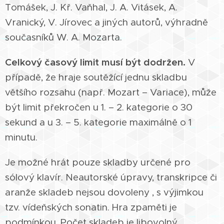
Tomášek, J. Kř. Vaňhal, J. A. Vitásek, A.
Vranický, V. Jírovec a jiných autorů, výhradně
současníků W. A. Mozarta.
Celkový časový limit musí být dodržen.
V
případě, že hraje soutěžící jednu skladbu
většího rozsahu (např. Mozart – Variace), může
být limit překročen u 1. – 2. kategorie o 30
sekund a u 3. – 5. kategorie maximálně o 1
minutu.
Je možné hrát pouze skladby určené pro
sólový klavír. Neautorské úpravy, transkripce či
aranže skladeb nejsou dovoleny , s výjimkou
tzv. vídeňských sonatin. Hra zpaměti je
podmínkou. Počet skladeb je libovolný.