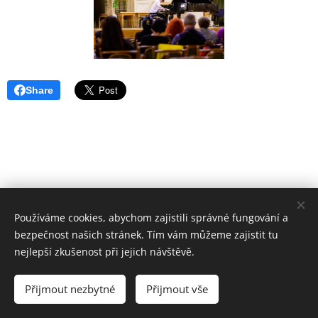
Share
Používáme cookies, abychom zajistili správné fungování a
2024 Vladimír Halíček
bezpečnost našich stránek. Tím vám můžeme zajistit tu
Cookies
nejlepší zkušenost při jejich návštěvě.
Jazyky
Přijmout nezbytné
Přijmout vše
Čeština
English
Polski
中文（简体）
Deutsch
Italiano