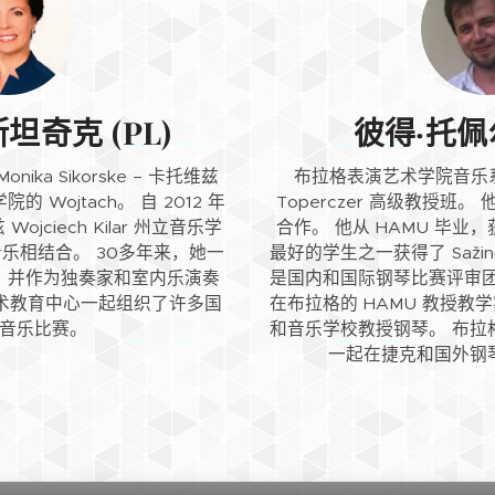
坦奇克 (PL)
彼得·托佩尔
ka Sikorske – 卡托维兹
布拉格表演艺术学院音乐系Jan
 Wojtach。 自 2012 年
Toperczer 高级教授班
jciech Kilar 州立音乐学
合作。 他从 HAMU 毕
乐相结合。 30多年来，她一
最好的学生之一获得了 Sažinová
，并作为独奏家和室内乐演奏
是国内和国际钢琴比赛评审团
术教育中心一起组织了许多国
在布拉格的 HAMU 教授
音乐比赛。
和音乐学校教授钢琴。 布拉
一起在捷克和国外钢