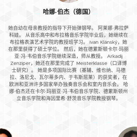
哈娜·伯杰（德国）
她自幼在母亲教授的指导下开始弹钢琴。 阿莱娜·弗拉萨
科娃。 从音乐高中和布拉格音乐学院毕业后，她继续在
布拉格表演艺术学院的教授班学习。 Ivan Klánský，她
在那里获得了硕士学位。 然后，她在德累斯顿卡尔·玛丽
亚·冯·韦伯音乐学院继续深造，师从教授。 Arkadij
Zenziper，她还在那里完成了 Meisterklasse（口译博
士研究）。 她是多项国际比赛（基辅、维也纳、马德
拉、洛尼戈、瓦尔蒂多内、于韦斯屈莱）的获奖者，在
欧洲和亚洲许多国家举办独奏音乐会和室内音乐会。 哈
娜·伯杰还在卡尔·玛丽亚·冯·韦伯音乐学院、德累斯顿州
立音乐学院和海因里希·舒茨音乐学院教授钢琴。